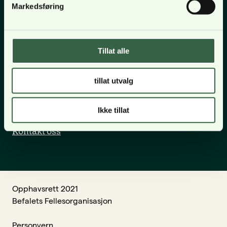
Markedsføring
LinkedIn
Twitter
Nyttige lenker
Tillat alle
Om BFO
Medlemskap
tillat utvalg
BFO Forsikring
Medlemsavtaler
Ikke tillat
Lønn, arbeidsvilkår og pensjon
Kontakt oss
Opphavsrett 2021
Befalets Fellesorganisasjon
Personvern