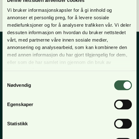
Denne nettsiden anvender cookies
Lønn, arbeidsvilkår og pensjon
Logg inn med BankID
Vi bruker informasjonskapsler for å gi innhold og
BFO-skolen
annonser et personlig preg, for å levere sosiale
Om BFO
mediefunksjoner og for å analysere trafikken vår. Vi deler
dessuten informasjon om hvordan du bruker nettstedet
vårt, med partnerne våre innen sosiale medier,
Siste nytt
annonsering og analysearbeid, som kan kombinere den
med annen informasjon du har gjort tilgjengelig for dem,
Besøksadresse
Offisersbladet
eller som de har samlet inn gjennom din bruk av
KAFO
tjenestene deres.
Postadresse
BFO UNG
Samtykkevalg
Nødvendig
Tillitsvalgt
Kontakt
post@bfo.no
Typer medlemskap
+47 23 10 02 20
Egenskaper
Kurskalender
Innmeldingsskjema
Sosiale medier
Statistikk
Kontakt oss
Facebook
Instagram