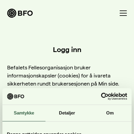
Bli medlem
Logg inn
Logg inn
Befalets Fellesorganisasjon bruker
informasjonskapsler (cookies) for å ivareta
Bli BFO-medlem
sikkerheten rundt brukersesjonen på Min side.
Verving
Ved å logge inn godtar du bruk av
Medlemsavtaler
informasjonskapsler for å opprettholde din
innlogging.
Forsikringer
Samtykke
Detaljer
Om
Hva vi jobber for